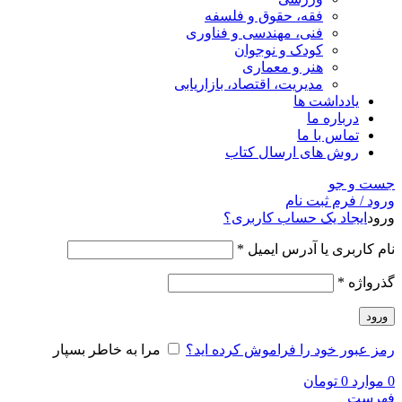
فقه، حقوق و فلسفه
فنی، مهندسی و فناوری
کودک و نوجوان
هنر و معماری
مدیریت، اقتصاد، بازاریابی
یادداشت ها
درباره ما
تماس با ما
روش های ارسال کتاب
جست و جو
ورود / فرم ثبت نام
ورود
ایجاد یک حساب کاربری؟
نام کاربری یا آدرس ایمیل
*
گذرواژه
*
ورود
رمز عبور خود را فراموش کرده اید؟
مرا به خاطر بسپار
0
موارد
0
تومان
فهرست