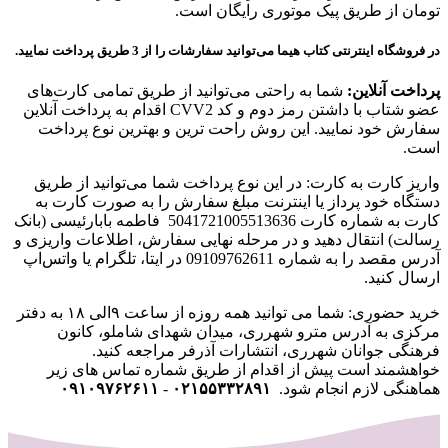
تومان از طریق پیک موتوری رایگان است.
در فروشگاه اینترنتی کتاب هیما می‌توانید سفارشات را از 3 طریق پرداخت نمایید.
پرداخت آنلاین:
شما به راحتی می‌توانید از طریق تمامی کارت‌های
عضو شتاب با داشتن رمز دوم و کد CVV2 اقدام به پرداخت آنلاین
سفارش خود نمایید. این روش راحت ترین و بهترین نوع پرداخت
است.
واریز کارت به کارت: در این نوع پرداخت شما می‌توانید از طریق
دستگاه خود پرداز یا اینترنت مبلغ سفارش را به صورت کارت به
کارت به شماره کارت 5041721005513636 فاطمه بابارئیسی (بانک
رسالت) انتقال دهید و در مرحله نهایی سفارش، اطلاعات واریزی و
آدرس مقصد را به شماره 09109762611 در ایتا، تلگرام یا واتس‌اپ
ارسال کنید.
خرید حضوری: شما می توانید همه روزه از ساعت ۹الی ۱۸ به دفتر
مرکزی به آدرس مترو شهرری، میدان شهدای شاملو، کانون
فرهنگی جوانان شهرری، انتشارات آذرفر مراجعه کنید.
خواهشمند است پیش از اقدام از طریق شماره تماس های زیر
هماهنگی لازم انجام شود.
۰۲۱۵۵۳۳۲۸۹۱
-
۰۹۱۰۹۷۶۲۶۱۱