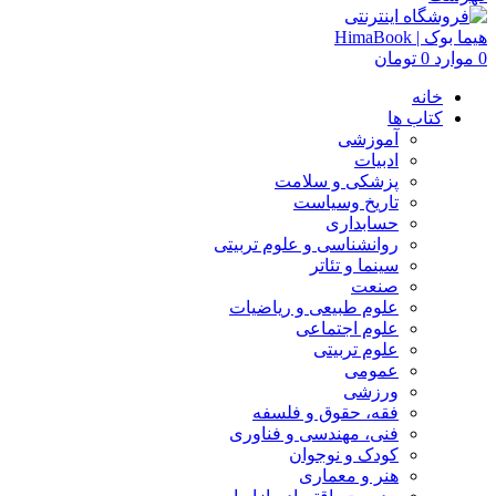
0
موارد
0
تومان
خانه
کتاب ها
آموزشی
ادبیات
پزشکی و سلامت
تاریخ وسیاست
حسابداری
روانشناسی و علوم تربیتی
سینما و تئاتر
صنعت
علوم طبیعی و ریاضیات
علوم اجتماعی
علوم تربیتی
عمومی
ورزشی
فقه، حقوق و فلسفه
فنی، مهندسی و فناوری
کودک و نوجوان
هنر و معماری