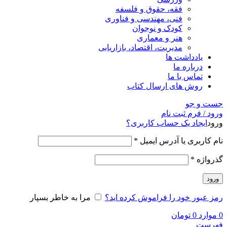
فقه، حقوق و فلسفه
فنی، مهندسی و فناوری
کودک و نوجوان
هنر و معماری
مدیریت، اقتصاد، بازاریابی
یادداشت ها
درباره ما
تماس با ما
روش های ارسال کتاب
جست و جو
ورود / فرم ثبت نام
ورود
ایجاد یک حساب کاربری؟
نام کاربری یا آدرس ایمیل
*
گذرواژه
*
ورود
رمز عبور خود را فراموش کرده اید؟
مرا به خاطر بسپار
0
موارد
0
تومان
فهرست