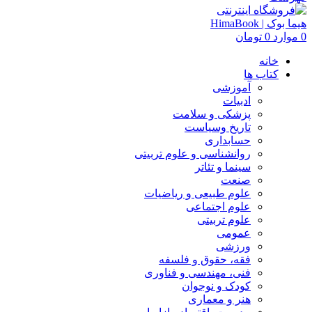
0
موارد
0
تومان
خانه
کتاب ها
آموزشی
ادبیات
پزشکی و سلامت
تاریخ وسیاست
حسابداری
روانشناسی و علوم تربیتی
سینما و تئاتر
صنعت
علوم طبیعی و ریاضیات
علوم اجتماعی
علوم تربیتی
عمومی
ورزشی
فقه، حقوق و فلسفه
فنی، مهندسی و فناوری
کودک و نوجوان
هنر و معماری