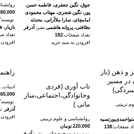
روانشنا
جوق، نگین جعفری، فاطمه حسن
180,000
پور، نگین شجری، مهتاب محمودی
نویسندگ
امامچای، سارا ملاآرانی، محدثه
بازیار، 
نظافتی، پروانه هاشمی
نشر:
آذرفر
تعداد ص
تعداد صفحات:
182
افزودن 
افزودن به سبد خرید
 و ذهن (باز
راهنم
 در مسیر
تاب آوری (فردی
ادبیات
,
ر
سردگی)
165,000
وخانوادگی،اجتماعی،ساز
نویسندگ
مانی )
م تربیتی
آذرفر
تع
افزودن 
روانشناسی و علوم تربیتی
تو‌احمدی‌پورتسیه
220,000
تومان
اد صفحات:
138
نویسنده:
مرضیه دیلمی
نشر:
آذرفر