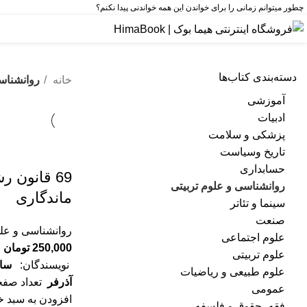
چطور میتوانم زمانی را برای خواندن این همه خواندنی پیدا نکنم؟
دسته‌بندی کتاب‌ها
خانه
روانشناس
آموزشی
ادبیات
پزشکی و سلامت
تاریخ وسیاست
حسابداری
69 قانون ر
روانشناسی و علوم تربیتی
ماندگاری
سینما و تئاتر
صنعت
روانشناسی و علو
علوم اجتماعی
250,000
تومان
علوم تربیتی
نویسندگان:
سام
علوم طبیعی و ریاضیات
آذرفر
تعداد صفح
عمومی
افزودن به سبد خ
فقه، حقوق و فلسفه