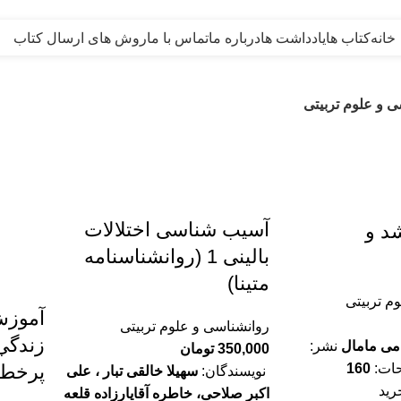
خانه
کتاب ها
یادداشت ها
درباره ما
تماس با ما
روش های ارسال کتاب
ی و علوم تربیتی
آسیب شناسی اختلالات
شد و
بالینی 1 (روانشناسنامه
متینا)
م تربیتی
آموزش
روانشناسی و علوم تربیتی
زندگي
ی مامال
نشر:
350,000
تومان
ات:
160
پرخطر
نویسندگان:
سهیلا خالقی تبار ، علی
رید
اکبر صلاحی، خاطره آقايارزاده قلعه