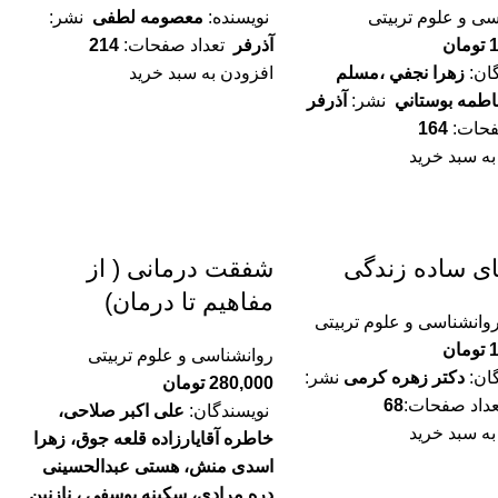
سی و علوم تربیتی
نویسنده:
معصومه لطفی
نشر:
تومان
آذرفر
تعداد صفحات:
214
ان:
زهرا نجفي ،مسلم
افزودن به سبد خرید
فاطمه بوستاني
نشر:
آذرفر
فحات:
164
به سبد خرید
ای ساده زندگی
شفقت درمانی ( از
مفاهیم تا درمان)
وانشناسی و علوم تربیتی
تومان
روانشناسی و علوم تربیتی
ان:
دکتر زهره کرمی
نشر:
280,000
تومان
داد صفحات:
68
نویسندگان:
علی اکبر صلاحی،
به سبد خرید
خاطره آقایارزاده قلعه جوق، زهرا
اسدی منش، هستی عبدالحسینی
دره مرادی، سکینه یوسفی ، نازنین