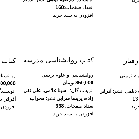
رید
تعداد صفحات:
168
افزودن به سبد خرید
کتاب روانشناسی مدرسه
فتار
کتاب 
روانشناسی و علوم تربیتی
م تربیتی
روانشنا
850,000
تومان
300,000
نویسندگان:
سینا غلامی، علی تقی
 دیلمی
نشر:
آذرفر
نویسندگ
زاده، پریسا سرابی
نشر:
محراب
13
آذرفر
تع
تعداد صفحات:
338
رید
افزودن 
افزودن به سبد خرید