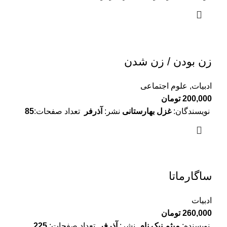
زن بودن / زن شدن
ادبیات
,
علوم اجتماعی
200,000
تومان
نویسندگان:
غزل بهارستانی
نشر:
آذرفر
تعداد صفحات:
85
ساگارماتا
ادبیات
260,000
تومان
نویسنده:
میثم نیک نام
نشر:
آذرفر
تعداد صفحات:
225