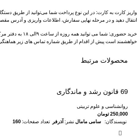
واریز کارت به کارت: در این نوع پرداخت شما می‌توانید از طریق دستگاه خود پ
انتقال دهید و در مرحله نهایی سفارش، اطلاعات واریزی و آدرس مقصد را به شماره 09109762611 در ایتا، تلگرام ی
خرید حضوری: شما می توانید همه روزه از ساعت ۹الی ۱۸ به دفتر مرکزی به آدرس مترو شهرری، خیابان سپاهیان انقلاب، جنب رستوران فینافود، پاساژ وکیل، طبقه همکف، واحد ۳۳
خواهشمند است پیش از اقدام از طریق شماره تماس های زیر هماهنگی ل
محصولات مرتبط
69 قانون رشد و ماندگاری
روانشناسی و علوم تربیتی
250,000
تومان
نویسندگان:
سامی مامال
نشر:
آذرفر
تعداد صفحات:
160