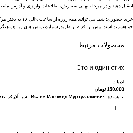
انتقال دهید و در مرحله نهایی سفارش، اطلاعات واریزی و آدرس مقصد را به شماره 09109762611 در ایتا، تلگرام ی
خرید حضوری: شما می توانید همه روزه از ساعت ۹الی ۱۸ به دفتر مرکزی به آدرس مترو شهرری، خیابان سپاهیان انقلاب، جنب رستوران فینافود، پاساژ وکیل، طبقه همکف، واحد ۳۳
خواهشمند است پیش از اقدام از طریق شماره تماس های زیر هماهنگی ل
محصولات مرتبط
Сто и один стих
ادبیات
150,000
تومان
نویسنده:
Исаев Магомед Муртузалиевич
نشر:
آذرفر
تعد