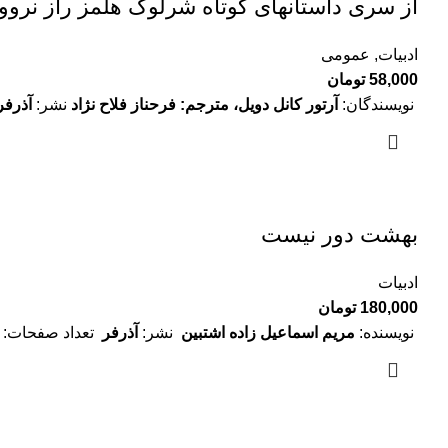
از سری داستانهای کوتاه شرلوک هلمز راز نروو
ادبیات
,
عمومی
58,000
تومان
نویسندگان:
آرتور کانل دویل، مترجم:
فرحناز فلاح نژاد
نشر:
آذرفر
بهشت دور نیست
ادبیات
180,000
تومان
نویسنده:
مریم اسماعیل زاده اشتبین
نشر:
آذرفر
تعداد صفحات: