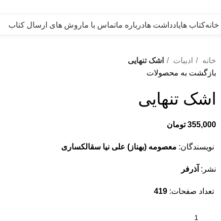
خانه
کتاب ها
یادداشت ها
درباره ما
تماس با ما
روش های ارسال کتاب
خانه
ادبیات
اشک تنهایی
بازگشت به محصولات
اشک تنهایی
355,000
تومان
نویسندگان:
معصومه (بهناز) علی نیا سقالکساری
نشر:
آذرفر
تعداد صفحات:
419