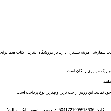
می می‌رسد. این نوع ارسال نسبت به پست سفارشی هزینه بیشتری دارد. در فروشگاه اینترنتی کتاب هیما برای
5041721005
فاطمه بابارئیسی (بانک رسالت)