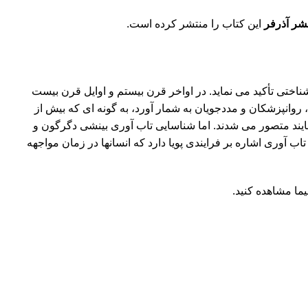
شر آذرفر
این کتاب را منتشر کرده است.
اختى تأكيد مى نمايد. در اواخر قرن بيستم و اوايل قرن بيست
روانپزشكان و مددجويان به شمار آورد، به گونه اى كه بيش از
وشايند متصور مى شدند. اما شناسايى تاب آورى بينشى دگرگون و
 آورى اشاره بر فرايندى پويا دارد كه انسانها در زمان مواجهه
ما مشاهده کنید.