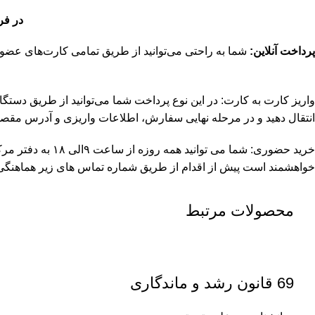
در فروش
پرداخت آنلاین:
شما به راحتی می‌توانید از طریق تمامی کارت‌های عضو شتاب با داشتن رمز دوم و کد CVV2 اقدام به پرداخت آنلاین سف
واریز کارت به کارت: در این نوع پرداخت شما می‌توانید از طریق دستگاه خود پ
انتقال دهید و در مرحله نهایی سفارش، اطلاعات واریزی و آدرس مقصد را به شماره 09109762611 در ایتا، تلگرام ی
خرید حضوری: شما می توانید همه روزه از ساعت ۹الی ۱۸ به دفتر مرکزی به آدرس مترو شهرری، خیابان سپاهیان انقلاب، جنب رستوران فینافود، پاساژ وکیل، طبقه همکف، واحد ۳۳
خواهشمند است پیش از اقدام از طریق شماره تماس های زیر هماهنگی ل
محصولات مرتبط
69 قانون رشد و ماندگاری