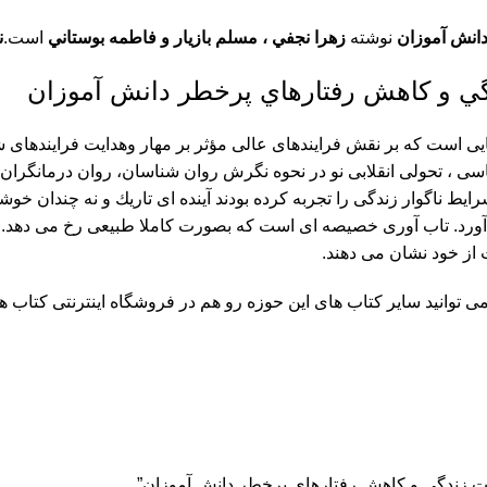
انش آموزان
نوشته
زهرا نجفي ، مسلم
بازیار و فاطمه بوستاني
است.
ن
گي و کاهش رفتارهاي پرخطر دانش آموزان
ى است كه بر نقش فرايندهاى عالى مؤثر بر مهار وهدايت فرايندهاى شن
ى ، تحولى انقلابى نو در نحوه نگرش روان شناسان، روان درمانگران، 
ايط ناگوار زندگى را تجربه كرده بودند آينده اى تاريك و نه چندان خ
آورد. تاب آورى خصيصه اى است كه بصورت كاملا طبيعى رخ مى دهد. تاب
 از خود نشان مى دهند.
 توانید سایر کتاب های این حوزه رو هم در فروشگاه اینترنتی کتاب هی
يت زندگي و کاهش رفتارهاي پرخطر دانش آموزان”