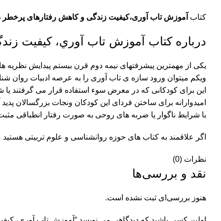
کتاب
آموزش تاب آوری،کیفیت زندگی و کاهش رفتارهای پرخطر د
درباره کتاب آموزش تاب آوري، کيفيت زند
يكى از مهمترين پيشرفتهاى نيمه دوم قرن بيستم پيدايش نظريه هاي
ويكم ميتوان ورود سازه ى تاب آورى را به عرصه ادبيات روان شناس
اين براى كودكانى كه در معرض سوء استفاده قرار مى گرفتند يا شر
اميدوارانه براى ساختن فرداى اين كودكان ونجات بزرگسالان پديد 
با شرايط ناگوار يا ضربه هاى روحى به صورت رفتار انطباقى مثبت
اگر علاقمند به کتاب های حوزه
روانشناسی و علوم تربیتی
هستید می
نظرات (0)
نقد و بررسی‌ها
هنوز بررسی‌ای ثبت نشده است.
اولین کسی باشید که دیدگاهی می نویسد “آموزش تاب آوري، کيف