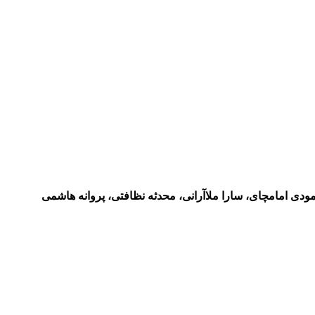
دی امامچای، سارا ملاآرانی، محدثه نظافتی، پروانه هاشمی