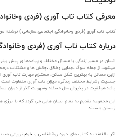
توضیحات
معرفی کتاب تاب آوری (فردی وخانواد
کتاب
تاب آوری (فردی وخانوادگی،اجتماعی،سازمانی )
نوشته
مر
درباره کتاب تاب آوری (فردی وخانوادگ
انسان در مسیر زندگی با مسائل مختلف و پیامدها ی پیش بینی 
میشود، از جمله سوگ ،جدایی وطلاق ،چالش ها و مشکلات درمح
ازاین مسائل به بهترین شکل ممکن، مستلزم مهارت تاب آوری اس
جنسیت وشرایط مختلف زندگی، میزان تاب آوری متفاوت است هرآ
باشد،موفقیت در پذیرش ،حل مسئله وسهولت گذر از دوران سخت
این مجموعه تقدیم به تمام انسان هایی می گردد که با انرژی هر
زیستن هستند.
اگر علاقمند به کتاب های حوزه
روانشناسی و علوم تربیتی
هستید