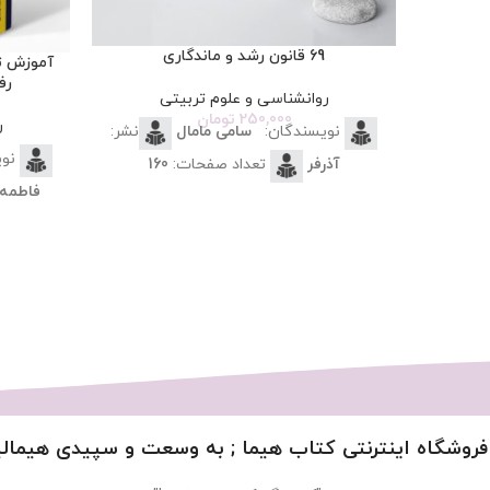
69 قانون رشد و ماندگاری
آموزش ت
رف
روانشناسی و علوم تربیتی
250,000
تومان
ر
نویسندگان:
سامی مامال
نشر:
نوی
آذرفر
تعداد صفحات:
160
فاطمه 
فروشگاه اینترنتی کتاب هیما ; به وسعت و سپیدی هیمالی