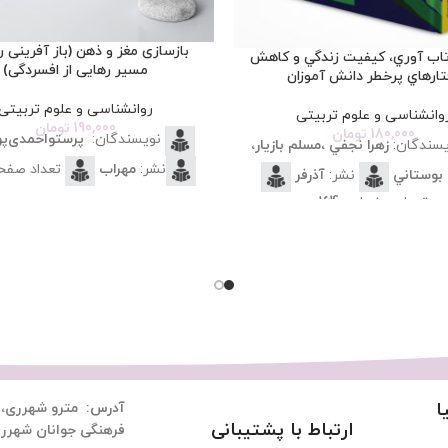
بازسازی مغز و ذهن (باز آفرینی ر
اب آوري، کيفيت زندگي و کاهش
مسیر رهایی از افسردگی)
تارهاي پرخطر دانش آموزان
روانشناسی و علوم تربیتی
وانشناسی و علوم تربیتی
190,000
تومان
180,000
تومان
نویسندگان:
پرستو‌احمدی‌پ
سندگان:
زهرا نجفي ،مسلم بازیار،
نشر:
مهراب
تعداد صفح
بوستاني
نشر:
آذرفر
تعداد صفحات:
164
ا
آدرس:
مترو شهرری، م
ارتباط با پشتیبانی
فرهنگی جوانان شهرری،