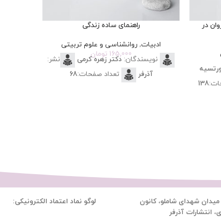
وان در
راهنمای ساده زندگی
ادبیات
,
روانشناسی و علوم تربیتی
ر
165,000
تومان
نویسندگان:
دکتر زهره کرمی
نشر:
نوی
ورتسیه
آذرفر
تعداد صفحات:
68
آذر
ات:
138
یدان شهدای شاملو، کانون
لوگو نماد اعتماد الکترونیکی:
 انتشارات آذرفر