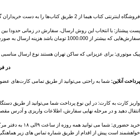
فروشگاه اینترنتی کتاب هیما از 2 طریق کتاب‌ها را به دست خریداران گرامی می‌رساند:
سفارش‌هایی که بیشتر از 1000.000 تومان باشد هزینه ارسال به صورت پست پیشتاز رایگان می‌باشد.
پیک موتوری: برای عزیزانی که ساکن تهران هستند نوع ارسال مناسبی است. هزینه ارسال برای سفارش
در فروش
پرداخت آنلاین:
شما به راحتی می‌توانید از طریق تمامی کارت‌های عضو شتاب با داشتن رمز دوم و کد CVV2 اقدام به پرداخت آنلاین سف
واریز کارت به کارت: در این نوع پرداخت شما می‌توانید از طریق دستگاه خود پ
انتقال دهید و در مرحله نهایی سفارش، اطلاعات واریزی و آدرس مقصد را به شماره 09109762611 در ایتا، تلگرام ی
خرید حضوری: شما می توانید همه روزه از ساعت ۹الی ۱۸ به دفتر مرکزی به آدرس مترو شهرری، خیابان سپاهیان انقلاب، جنب رستوران فینافود، پاساژ وکیل، طبقه همکف، واحد ۳۳
خواهشمند است پیش از اقدام از طریق شماره تماس های زیر هماهنگی ل