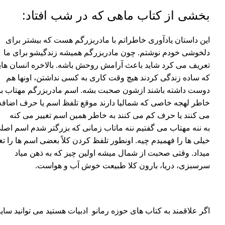
بخشی از کتاب ماهی که در شب افتاد:
این داستان یادآوری خاطراتم با مادربزرگم هست که بیشتر برای
دلخوشی خودم نوشتم. چون مادربزرگم همیشه زندگیشو برای ما
تعریف می کرد شاید باعث آرامش روحش باشه. بالاخره انسان ها
که ساده زندگی کردند هیچ وقت کاری به کسی نداشتن، اونها هم
دوست داشته باشند ازشون صحبت بشه. اسم مادربزرگم مهتاب بود
خاطر لهجه خاصی که شمالیا دارند موقع تلفظ اسم یا حرف اضافه
می کنند یا حرف کم می کنند به خاطر همین اسم تغییر می کنه
به ننه مهتاب می گفتیم ننه ماتاب زمانی که بزرگتر شدم اسم اصل
خیلی ها را فهمیدم چیه. اونطور تلفظ کردن کلاً بعضی اسم ها را تغ
میداد. وقتی صحبت از شمال میشه اولین چیز که به ذهن میاد
سرسبزی، دریا، بارون کلا طبیعت خوش آب و هواست.
اگر علاقمند به کتاب های حوزه رمانو
ادبیات
هستید می توانید سایر