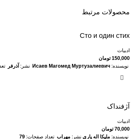
محصولات مرتبط
Сто и один стих
ادبیات
150,000
تومان
نویسنده:
Исаев Магомед Муртузалиевич
نشر:
آذرفر
تعد
آژفنداک
ادبیات
70,000
تومان
نویسنده:
ملیکا اله یاری
نشر:
مهراب
تعداد صفحات:
79