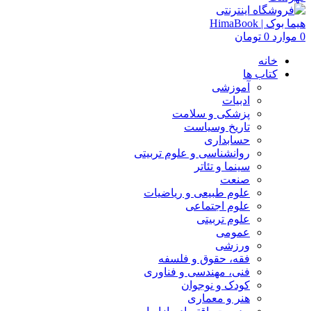
0
موارد
0
تومان
خانه
کتاب ها
آموزشی
ادبیات
پزشکی و سلامت
تاریخ وسیاست
حسابداری
روانشناسی و علوم تربیتی
سینما و تئاتر
صنعت
علوم طبیعی و ریاضیات
علوم اجتماعی
علوم تربیتی
عمومی
ورزشی
فقه، حقوق و فلسفه
فنی، مهندسی و فناوری
کودک و نوجوان
هنر و معماری