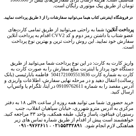
تومان از طریق پیک موتوری رایگان است.
در فروشگاه اینترنتی کتاب هیما می‌توانید سفارشات را از 3 طریق پرداخت نمایید.
پرداخت آنلاین:
شما به راحتی می‌توانید از طریق تمامی کارت‌های
عضو شتاب با داشتن رمز دوم و کد CVV2 اقدام به پرداخت آنلاین
سفارش خود نمایید. این روش راحت ترین و بهترین نوع پرداخت
است.
واریز کارت به کارت: در این نوع پرداخت شما می‌توانید از طریق
دستگاه خود پرداز یا اینترنت مبلغ سفارش را به صورت کارت به
کارت به شماره کارت 5041721005513636
فاطمه بابارئیسی (بانک
رسالت)
انتقال دهید و در مرحله نهایی سفارش، اطلاعات واریزی و
آدرس مقصد را به شماره 09109762611 در ایتا، تلگرام یا واتس‌اپ
ارسال کنید.
خرید حضوری: شما می توانید همه روزه از ساعت ۹الی ۱۸ به دفتر
مرکزی به آدرس مترو شهرری، خیابان سپاهیان انقلاب، جنب
رستوران فینافود، پاساژ وکیل، طبقه همکف، واحد ۳۳
مراجعه کنید.
خواهشمند است پیش از اقدام از طریق شماره تماس های زیر
هماهنگی لازم انجام شود.
۰۲۱۵۵۳۳۲۸۹۱
-
۰۹۱۰۹۷۶۲۶۱۱