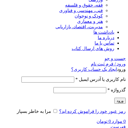
فقه، حقوق و فلسفه
فنی، مهندسی و فناوری
کودک و نوجوان
هنر و معماری
مدیریت، اقتصاد، بازاریابی
یادداشت ها
درباره ما
تماس با ما
روش های ارسال کتاب
جست و جو
ورود / فرم ثبت نام
ورود
ایجاد یک حساب کاربری؟
نام کاربری یا آدرس ایمیل
*
گذرواژه
*
ورود
رمز عبور خود را فراموش کرده اید؟
مرا به خاطر بسپار
0
موارد
0
تومان
فهرست