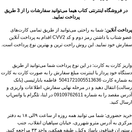
در فروشگاه اینترنتی کتاب هیما می‌توانید سفارشات را از 3 طریق
پرداخت نمایید.
پرداخت آنلاین:
شما به راحتی می‌توانید از طریق تمامی کارت‌های
عضو شتاب با داشتن رمز دوم و کد CVV2 اقدام به پرداخت آنلاین
سفارش خود نمایید. این روش راحت ترین و بهترین نوع پرداخت است.
واریز کارت به کارت: در این نوع پرداخت شما می‌توانید از طریق
دستگاه خود پرداز یا اینترنت مبلغ سفارش را به صورت کارت به کارت
به شماره کارت 5041721005513636
فاطمه بابارئیسی (بانک
رسالت)
انتقال دهید و در مرحله نهایی سفارش، اطلاعات واریزی و
آدرس مقصد را به شماره 09109762611 در ایتا، تلگرام یا واتس‌اپ
ارسال کنید.
خرید حضوری: شما می توانید همه روزه از ساعت ۹الی ۱۸ به دفتر
مرکزی به آدرس مترو شهرری، خیابان سپاهیان انقلاب، جنب
رستوران فینافود، پاساژ وکیل، طبقه همکف، واحد ۳۳
مراجعه کنید.