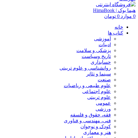
0
موارد
0
تومان
خانه
کتاب ها
آموزشی
ادبیات
پزشکی و سلامت
تاریخ وسیاست
حسابداری
روانشناسی و علوم تربیتی
سینما و تئاتر
صنعت
علوم طبیعی و ریاضیات
علوم اجتماعی
علوم تربیتی
عمومی
ورزشی
فقه، حقوق و فلسفه
فنی، مهندسی و فناوری
کودک و نوجوان
هنر و معماری