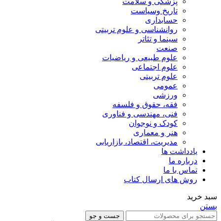
پزشکی و سلامت
تاریخ وسیاست
حسابداری
روانشناسی و علوم تربیتی
سینما و تئاتر
صنعت
علوم طبیعی و ریاضیات
علوم اجتماعی
علوم تربیتی
عمومی
ورزشی
فقه، حقوق و فلسفه
فنی، مهندسی و فناوری
کودک و نوجوان
هنر و معماری
مدیریت، اقتصاد، بازاریابی
یادداشت ها
درباره ما
تماس با ما
روش های ارسال کتاب
سبد خرید
بستن
جست و جو