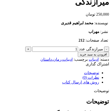
میرازندگی
250,000
تومان
نویسنده:
محمد ابراهیم قدیری
نشر:
مهراب
تعداد صفحات:
212
میرازندگی عدد
افزودن به سبد خرید
دسته:
ادبیات
برچسب:
ادبیات،رمان،داستان
اشتراک گذاری
توضیحات
نظرات (0)
روش های ارسال کتاب
توضیحات
توضیحات