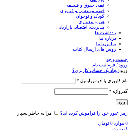
فقه، حقوق و فلسفه
فنی، مهندسی و فناوری
کودک و نوجوان
هنر و معماری
مدیریت، اقتصاد، بازاریابی
یادداشت ها
درباره ما
تماس با ما
روش های ارسال کتاب
جست و جو
ورود / فرم ثبت نام
ورود
ایجاد یک حساب کاربری؟
نام کاربری یا آدرس ایمیل
*
گذرواژه
*
ورود
رمز عبور خود را فراموش کرده اید؟
مرا به خاطر بسپار
0
موارد
0
تومان
فهرست