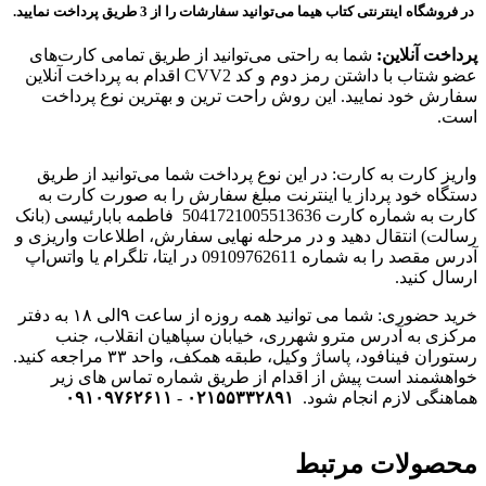
در فروشگاه اینترنتی کتاب هیما می‌توانید سفارشات را از 3 طریق پرداخت نمایید.
پرداخت آنلاین:
شما به راحتی می‌توانید از طریق تمامی کارت‌های
عضو شتاب با داشتن رمز دوم و کد CVV2 اقدام به پرداخت آنلاین
سفارش خود نمایید. این روش راحت ترین و بهترین نوع پرداخت
است.
واریز کارت به کارت: در این نوع پرداخت شما می‌توانید از طریق
دستگاه خود پرداز یا اینترنت مبلغ سفارش را به صورت کارت به
کارت به شماره کارت 5041721005513636
فاطمه بابارئیسی (بانک
رسالت)
انتقال دهید و در مرحله نهایی سفارش، اطلاعات واریزی و
آدرس مقصد را به شماره 09109762611 در ایتا، تلگرام یا واتس‌اپ
ارسال کنید.
خرید حضوری: شما می توانید همه روزه از ساعت ۹الی ۱۸ به دفتر
مرکزی به آدرس مترو شهرری، خیابان سپاهیان انقلاب، جنب
رستوران فینافود، پاساژ وکیل، طبقه همکف، واحد ۳۳
مراجعه کنید.
خواهشمند است پیش از اقدام از طریق شماره تماس های زیر
هماهنگی لازم انجام شود.
۰۲۱۵۵۳۳۲۸۹۱
-
۰۹۱۰۹۷۶۲۶۱۱
محصولات مرتبط