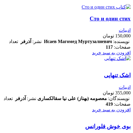
Сто и один стих
ادبیات
150,000
تومان
نویسنده:
Исаев Магомед Муртузалиевич
نشر:
آذرفر
تعداد
صفحات:
117
افزودن به سبد خرید
اشک تنهایی
ادبیات
355,000
تومان
نویسندگان:
معصومه (بهناز) علی نیا سقالکساری
نشر:
آذرفر
تعداد
صفحات:
419
افزودن به سبد خرید
بوی خوش فلورانس